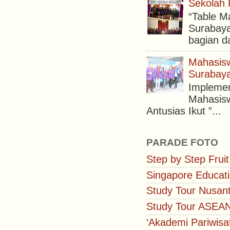
Sekolah 
“Table M
Surabaya
bagian da
Mahasisw
Surabaya
Implemen
Mahasisw
Antusias Ikut ”...
PARADE FOTO
Step by Step Fruit
Singapore Educati
Study Tour Nusan
Study Tour ASEA
‘Akademi Pariwisa