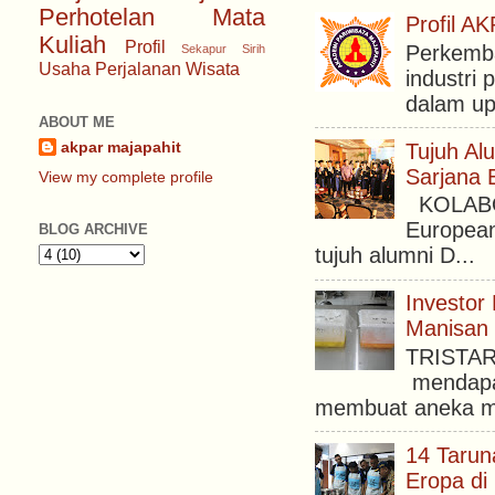
Perhotelan
Mata
Profil 
Kuliah
Profil
Perkemba
Sekapur Sirih
Usaha Perjalanan Wisata
industri 
dalam upa
ABOUT ME
Tujuh Al
akpar majapahit
Sarjana 
View my complete profile
KOLABORA
European
BLOG ARCHIVE
tujuh alumni D...
Investor
Manisan 
TRISTAR 
mendapat
membuat aneka ma
14 Tarun
Eropa di