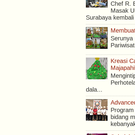
Chef R. 
Masak UN
Surabaya kembali 
Membuat 
Serunya
Pariwisa
Kreasi C
Majapahi
Menginti
Perhotel
dala...
Advanced
Program 
bidang m
kebanyak