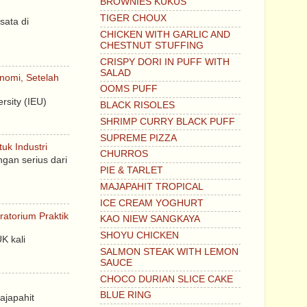
BROWNIES KUKUS
TIGER CHOUX
sata di
CHICKEN WITH GARLIC AND
CHESTNUT STUFFING
CRISPY DORI IN PUFF WITH
SALAD
nomi, Setelah
OOMS PUFF
rsity (IEU)
BLACK RISOLES
SHRIMP CURRY BLACK PUFF
SUPREME PIZZA
uk Industri
CHURROS
gan serius dari
PIE & TARLET
MAJAPAHIT TROPICAL
ICE CREAM YOGHURT
atorium Praktik
KAO NIEW SANGKAYA
SHOYU CHICKEN
K kali
SALMON STEAK WITH LEMON
SAUCE
CHOCO DURIAN SLICE CAKE
BLUE RING
ajapahit