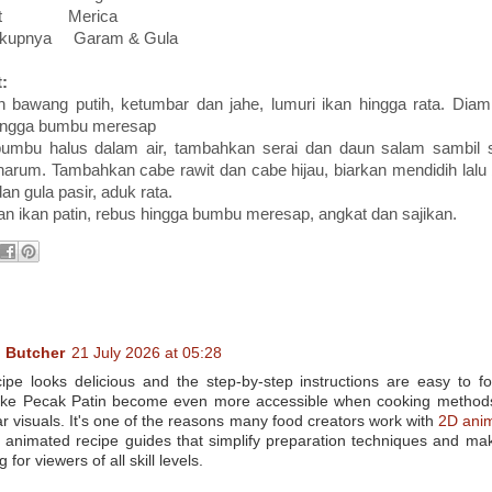
sdt Merica
kupnya Garam & Gula
:
n bawang putih, ketumbar dan jahe, lumuri ikan hingga rata. Dia
hingga bumbu meresap
umbu halus dalam air, tambahkan serai dan daun salam sambil s
harum. Tambahkan cabe rawit dan cabe hijau, biarkan mendidih lal
an gula pasir, aduk rata.
 ikan patin, rebus hingga bumbu meresap, angkat dan sajikan.
:
 Butcher
21 July 2026 at 05:28
ipe looks delicious and the step-by-step instructions are easy to fol
like Pecak Patin become even more accessible when cooking method
ar visuals. It's one of the reasons many food creators work with
2D anim
 animated recipe guides that simplify preparation techniques and ma
 for viewers of all skill levels.