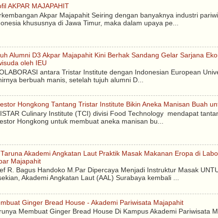
ofil AKPAR MAJAPAHIT
rkembangan Akpar Majapahit Seiring dengan banyaknya industri pa­­riwi
donesia khususnya di Ja­­wa Timur, maka dalam upaya pe­...
juh Alumni D3 Akpar Majapahit Kini Berhak Sandang Gelar Sarjana Eko
wisuda oleh IEU
LABORASI antara Tristar Institute dengan Indonesian European Unive
hirnya berbuah manis, setelah tujuh alumni D...
vestor Hongkong Tantang Tristar Institute Bikin Aneka Manisan Buah unt
ISTAR Culinary Institute (TCI) divisi Food Technology mendapat tantan
vestor Hongkong untuk membuat aneka manisan bu...
 Taruna Akademi Angkatan Laut Praktik Masak Makanan Eropa di Labor
par Majapahit
ef R. Bagus Handoko M.Par Dipercaya Menjadi Instruktur Masak UNTU
sekian, Akademi Angkatan Laut (AAL) Surabaya kembali ...
mbuat Ginger Bread House - Akademi Pariwisata Majapahit
runya Membuat Ginger Bread House Di Kampus Akademi Pariwisata M