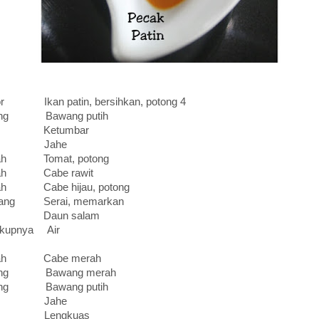
or Ikan patin, bersihkan, potong 4
iung Bawang putih
dt Ketumbar
cm Jahe
uah Tomat, potong
uah Cabe rawit
ah Cabe hijau, potong
tang Serai, memarkan
br Daun salam
kupnya Air
uah Cabe merah
iung Bawang merah
iung Bawang putih
cm Jahe
cm Lengkuas