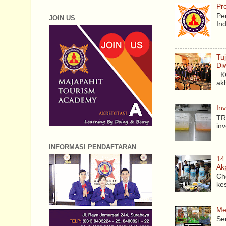
Pr
Pe
JOIN US
In
Tu
Di
KO
ak
In
TR
in
INFORMASI PENDAFTARAN
14
Ak
Ch
ke
Me
Se