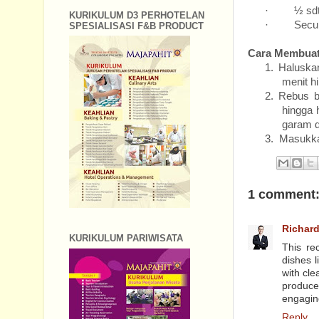
·
½ 
KURIKULUM D3 PERHOTELAN
·
Secu
SPESIALISASI F&B PRODUCT
Cara Membuat
1.
Haluska
menit 
2.
Rebus b
hingga 
garam d
3.
Masukkan
1 comment
Richard
KURIKULUM PARIWISATA
This rec
dishes 
with cle
produce
engaging
Reply