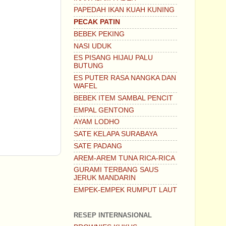
PAPEDAH IKAN KUAH KUNING
PECAK PATIN
BEBEK PEKING
NASI UDUK
ES PISANG HIJAU PALU
BUTUNG
ES PUTER RASA NANGKA DAN
WAFEL
BEBEK ITEM SAMBAL PENCIT
EMPAL GENTONG
AYAM LODHO
SATE KELAPA SURABAYA
SATE PADANG
AREM-AREM TUNA RICA-RICA
GURAMI TERBANG SAUS
JERUK MANDARIN
EMPEK-EMPEK RUMPUT LAUT
RESEP INTERNASIONAL