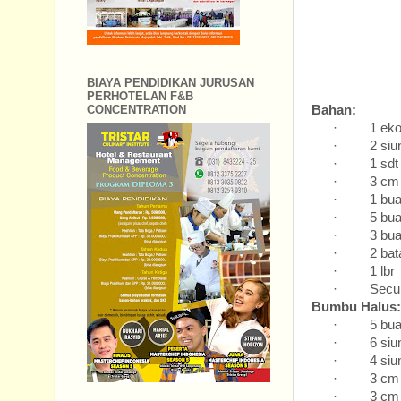
BIAYA PENDIDIKAN JURUSAN
PERHOTELAN F&B
Bahan:
CONCENTRATION
·
1 ek
·
2 s
·
1 s
·
3 
·
1 b
·
5 b
·
3 bu
·
2 ba
·
1 l
·
Secu
Bumbu Halus:
·
5 b
·
6 s
·
4 s
·
3 
·
3 