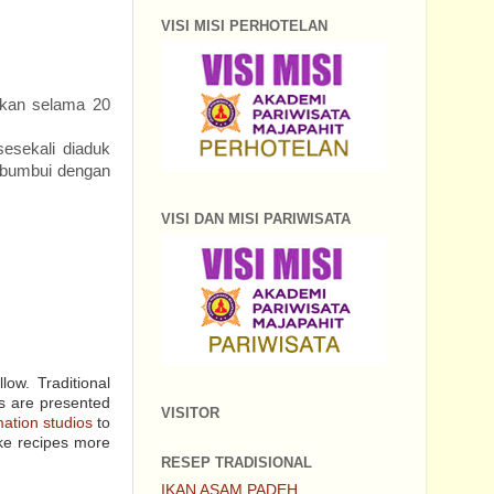
VISI MISI PERHOTELAN
mkan selama 20
esekali diaduk
u bumbui dengan
VISI DAN MISI PARIWISATA
low. Traditional
s are presented
VISITOR
ation studios
to
ke recipes more
RESEP TRADISIONAL
IKAN ASAM PADEH