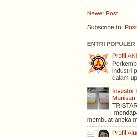
Newer Post
Subscribe to:
Pos
ENTRI POPULER
Profil 
Perkemba
industri 
dalam upa
Investor
Manisan 
TRISTAR 
mendapat
membuat aneka ma
Profil A