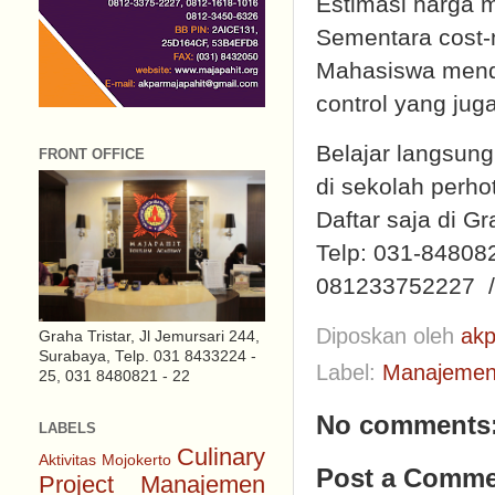
Estimasi harga m
Sementara cost-n
Mahasiswa menda
control yang juga
Belajar langsung
FRONT OFFICE
di sekolah perh
Daftar saja di G
Telp: 031-84808
081233752227 /
Diposkan oleh
akp
Graha Tristar, Jl Jemursari 244,
Surabaya, Telp. 031 8433224 -
Label:
Manajemen
25, 031 8480821 - 22
No comments
LABELS
Culinary
Aktivitas Mojokerto
Post a Comme
Project
Manajemen