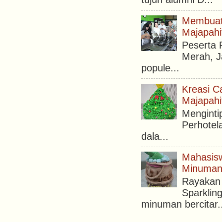
Membuat 
Majapahi
Peserta 
Merah, 
popule...
Kreasi C
Majapahi
Menginti
Perhotel
dala...
Mahasisw
Minuman 
Rayakan 
Sparklin
minuman bercitar..