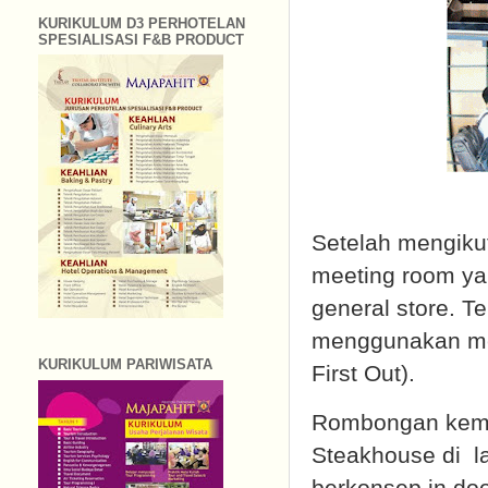
KURIKULUM D3 PERHOTELAN
SPESIALISASI F&B PRODUCT
Setelah mengikut
meeting room yan
general store. 
menggunakan meto
KURIKULUM PARIWISATA
First Out).
Rombongan kemu
Steakhouse di l
berkonsep in doo