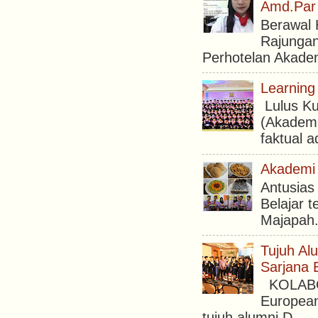
Amd.Par
Berawal 
Rajungan
Perhotelan Akade
Learning
Lulus Ku
(Akademi
faktual a
Akademi 
Antusias
Belajar 
Majapah.
Tujuh Al
Sarjana 
KOLABORA
European
tujuh alumni D...