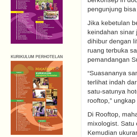
pengunjung bis
Jika kebetulan b
keindahan sinar 
dihibur dengan l
ruang terbuka s
KURIKULUM PERHOTELAN
pemandangan Su
“Suasananya san
terlihat indah d
satu-satunya ho
rooftop,” ungkap 
Di Rooftop, ma
mixologist. Satu
Kemudian ukuran