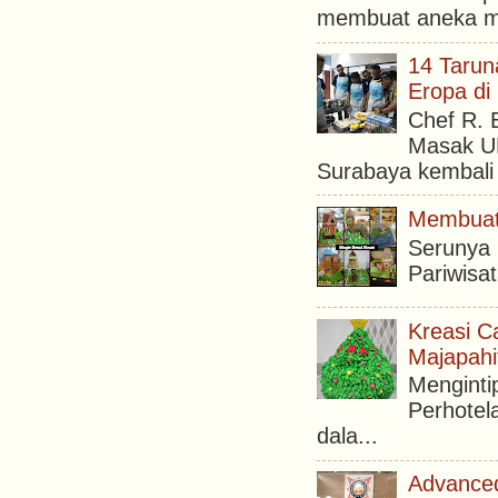
membuat aneka ma
14 Tarun
Eropa di
Chef R. 
Masak UN
Surabaya kembali 
Membuat 
Serunya
Pariwisa
Kreasi C
Majapahi
Menginti
Perhotel
dala...
Advanced