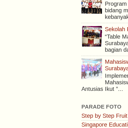
Program 
bidang m
kebanyak
Sekolah 
“Table M
Surabaya
bagian da
Mahasisw
Surabaya
Implemen
Mahasisw
Antusias Ikut ”...
PARADE FOTO
Step by Step Fruit
Singapore Educati