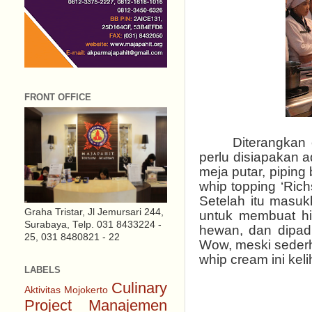
FRONT OFFICE
Diterangkan
perlu disiapakan ad
meja putar, piping
whip topping ‘Ric
Setelah itu masuk
Graha Tristar, Jl Jemursari 244,
untuk membuat hi
Surabaya, Telp. 031 8433224 -
hewan, dan dipad
25, 031 8480821 - 22
Wow, meski sederh
whip cream ini kel
LABELS
Culinary
Aktivitas Mojokerto
Project
Manajemen