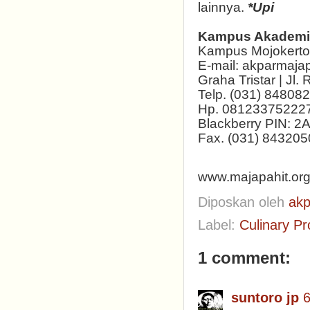
lainnya.
*Upi
Kampus Akademi 
Kampus Mojokerto 
E-mail: akparmaja
Graha Tristar | Jl
Telp. (031) 84808
Hp. 08123375222
Blackberry PIN:
Fax. (031) 843205
www.majapahit.org
Diposkan oleh
akp
Label:
Culinary Pr
1 comment:
suntoro jp
6