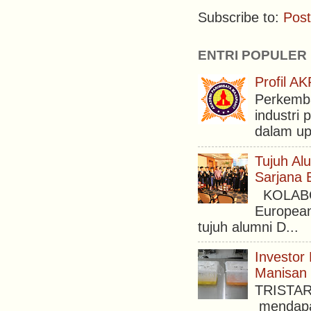
Subscribe to:
Pos
ENTRI POPULER
Profil 
Perkemba
industri 
dalam upa
Tujuh Al
Sarjana 
KOLABORA
European
tujuh alumni D...
Investor
Manisan 
TRISTAR 
mendapat