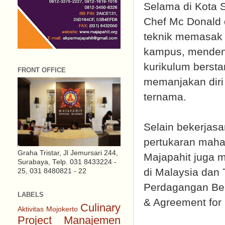
Selama di Kota 
Chef Mc Donald 
teknik memasak 
kampus, mendeng
kurikulum berstan
FRONT OFFICE
memanjakan diri
ternama.
Selain bekerjasa
pertukaran maha
Graha Tristar, Jl Jemursari 244,
Majapahit juga m
Surabaya, Telp. 031 8433224 -
di Malaysia dan 
25, 031 8480821 - 22
Perdagangan Be
LABELS
& Agreement for
Culinary
Aktivitas Mojokerto
Project
Manajemen