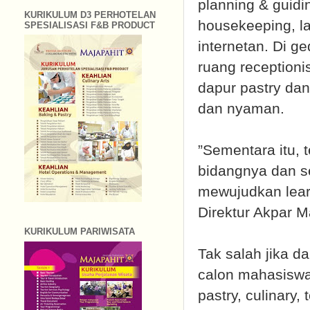
planning & guidin
KURIKULUM D3 PERHOTELAN
housekeeping, lab
SPESIALISASI F&B PRODUCT
internetan. Di g
ruang receptionis
dapur pastry dan 
dan nyaman.
”Sementara itu, 
bidangnya dan se
mewujudkan lear
Direktur Akpar M
KURIKULUM PARIWISATA
Tak salah jika d
calon mahasiswa
pastry, culinary,