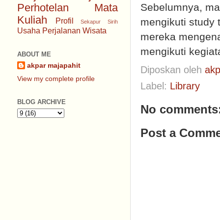
Sebelumnya, mah
Perhotelan
Mata
Kuliah
mengikuti study 
Profil
Sekapur Sirih
Usaha Perjalanan Wisata
mereka mengenal
mengikuti kegiat
ABOUT ME
akpar majapahit
Diposkan oleh
akp
View my complete profile
Label:
Library
BLOG ARCHIVE
No comments
Post a Comme