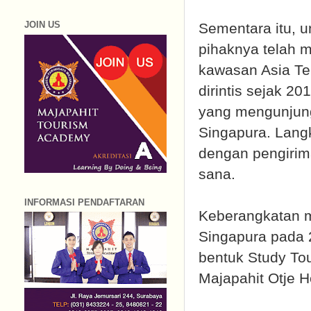
JOIN US
Sementara itu, 
pihaknya telah m
kawasan Asia Ten
dirintis sejak 2
yang mengunjung
Singapura. Langk
dengan pengirim
sana.
INFORMASI PENDAFTARAN
Keberangkatan m
Singapura pada 
bentuk Study Tou
Majapahit Otje H