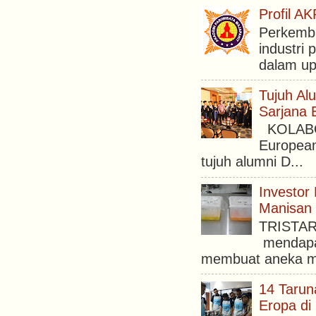
Profil 
Perkemba
industri 
dalam upa
Tujuh Al
Sarjana 
KOLABORA
European
tujuh alumni D...
Investor
Manisan 
TRISTAR 
mendapat
membuat aneka ma
14 Tarun
Eropa di