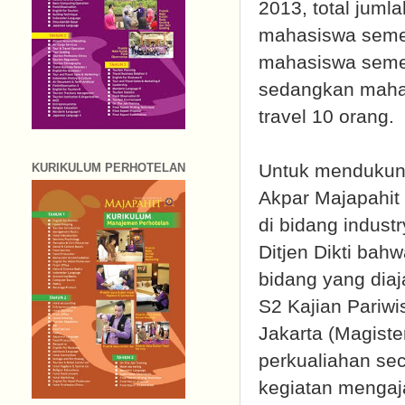
2013, total jum
mahasiswa semest
mahasiswa semest
sedangkan mahas
travel 10 orang.
Untuk mendukung
KURIKULUM PERHOTELAN
Akpar Majapahit 
di bidang indust
Ditjen Dikti bah
bidang yang diaj
S2 Kajian Pariwi
Jakarta (Magiste
perkualiahan se
kegiatan mengaj