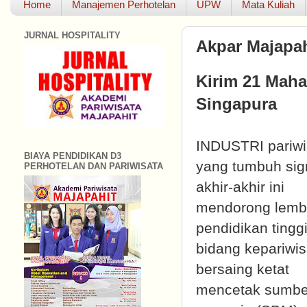
Home
Manajemen Perhotelan
UPW
Mata Kuliah
JURNAL HOSPITALITY
Akpar Majapahi
Kirim 21 Maha
Singapura
INDUSTRI pariwi
BIAYA PENDIDIKAN D3
yang tumbuh sign
PERHOTELAN DAN PARIWISATA
akhir-akhir ini
mendorong lem
pendidikan tingg
bidang kepariwi
bersaing ketat
mencetak sumbe