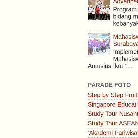
Advanced
Program 
bidang m
kebanyak
Mahasisw
Surabaya
Implemen
Mahasisw
Antusias Ikut ”...
PARADE FOTO
Step by Step Fruit
Singapore Educati
Study Tour Nusan
Study Tour ASEA
‘Akademi Pariwisa