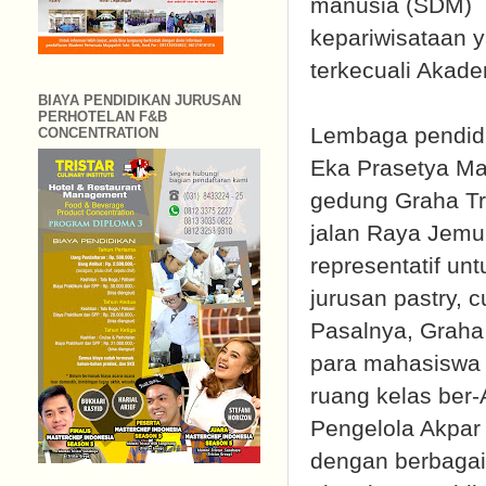
manusia (SDM)
kepariwisataan 
terkecuali Akade
BIAYA PENDIDIKAN JURUSAN
PERHOTELAN F&B
Lembaga pendidi
CONCENTRATION
Eka Prasetya Man
gedung Graha Tri
jalan Raya Jemu
representatif un
jurusan pastry, c
Pasalnya, Graha 
para mahasiswa b
ruang kelas ber-
Pengelola Akpar
dengan berbagai 