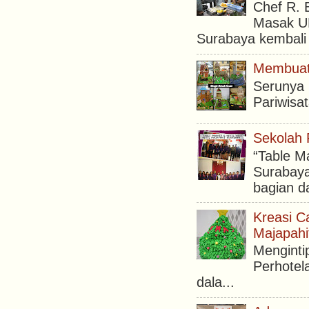
Chef R. 
Masak UN
Surabaya kembali 
Membuat 
Serunya
Pariwisa
Sekolah 
“Table M
Surabaya
bagian da
Kreasi C
Majapahi
Menginti
Perhotel
dala...