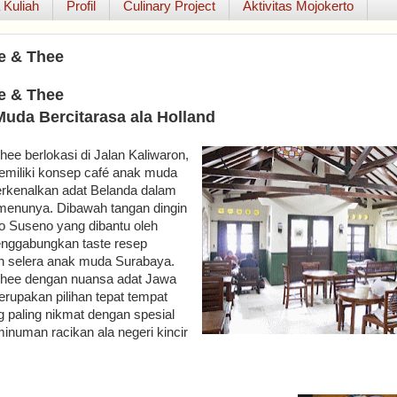
 Kuliah
Profil
Culinary Project
Aktivitas Mojokerto
e & Thee
e & Thee
uda Bercitarasa ala Holland
hee berlokasi di Jalan Kaliwaron,
emiliki konsep café anak muda
kenalkan adat Belanda dalam
menunya. Dibawah tangan di­ngin
 Suseno yang dibantu oleh
nggabungkan taste resep
n selera anak muda Surabaya.
Thee dengan nuansa adat Jawa
rupakan pilihan tepat tempat
 paling nikmat dengan spesial
numan racikan ala negeri kincir