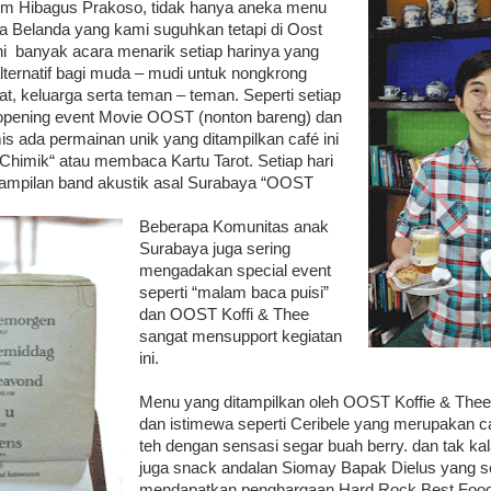
m Hibagus Prakoso, tidak hanya aneka menu
la Belanda yang kami suguhkan tetapi di Oost
ini banyak acara menarik setiap harinya yang
alternatif bagi muda – mudi untuk nongkrong
t, keluarga serta teman – teman. Seperti setiap
opening event Movie OOST (nonton bareng) dan
is ada permainan unik yang ditampilkan café ini
 Chimik“ atau membaca Kartu Tarot. Setiap hari
nampilan band akustik asal Surabaya “OOST
Beberapa Komunitas anak
Surabaya juga sering
mengadakan special event
seperti “malam baca puisi”
dan OOST Koffi & Thee
sangat mensupport kegiatan
ini.
Menu yang ditampilkan oleh OOST Koffie & Thee
dan istimewa seperti Ceribele yang merupakan 
teh dengan sen­sasi segar buah berry. dan tak ka
juga snack andalan Siomay Bapak Dielus yang 
mendapatkan peng­­hargaan Hard Rock Best Food