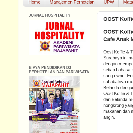
Home
Manajemen Perhotelan
UPW
Mata
JURNAL HOSPITALITY
OOST Koffi
OOST Koffi
Cafe Anak M
Oost Koffie & T
Surabaya ini m
dengan memper
BIAYA PENDIDIKAN D3
setiap bahasa 
PERHOTELAN DAN PARIWISATA
sang owner Eno
sahabatnya me
Belanda denga
Oost Koffie & 
dan Belanda me
nongkrong yang
makanan dan mi
angin.