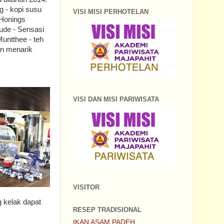
g - kopi susu
VISI MISI PERHOTELAN
 Honings
ude - Sensasi
untthee - teh
an menarik
VISI DAN MISI PARIWISATA
VISITOR
 kelak dapat
RESEP TRADISIONAL
IKAN ASAM PADEH