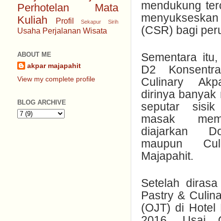
mendukung terci
Perhotelan
Mata
menyukseska
Kuliah
Profil
Sekapur Sirih
(CSR) bagi per
Usaha Perjalanan Wisata
Sementara itu, 
ABOUT ME
akpar majapahit
D2 Konsentr
View my complete profile
Culinary Akp
dirinya banyak
BLOG ARCHIVE
seputar sisi
masak mem
diajarkan D
maupun Cul
Majapahit.
Setelah dirasa
Pastry & Culin
(OJT) di Hotel
2016. Usai 