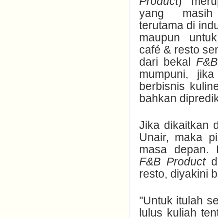
Product
) meru
yang masih 
terutama di indu
maupun untu
café & resto sen
dari bekal
F&B
mumpuni, jika
berbisnis kuli
bahkan dipredi
Jika dikaitkan
Unair, maka p
masa depan. 
F&B Product
de
resto, diyakini
"Untuk itulah s
lulus kuliah ten