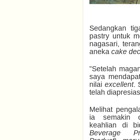
Sedangkan tiga
pastry untuk m
nagasari, tera
aneka
cake dec
”Setelah magan
saya mendapat 
nilai
excellent
.
telah diapresia
Melihat pengal
ia semakin op
keahlian di 
Beverage Pr