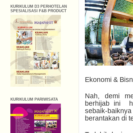
KURIKULUM D3 PERHOTELAN
SPESIALISASI F&B PRODUCT
Ekonomi & Bisni
Nah, demi mew
KURIKULUM PARIWISATA
berhijab ini
h
sebaik-baikny
berantakan di t