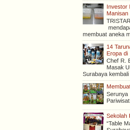
Investor
Manisan 
TRISTAR 
mendapat
membuat aneka ma
14 Tarun
Eropa di
Chef R. 
Masak UN
Surabaya kembali 
Membuat 
Serunya
Pariwisa
Sekolah 
“Table M
Surabaya