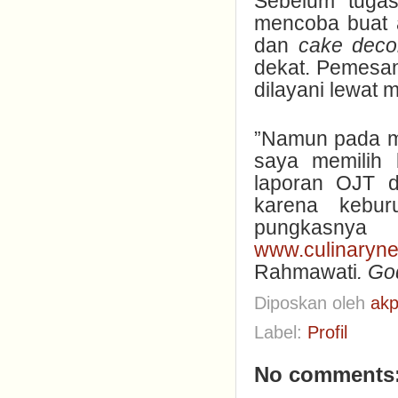
Sebelum tugas
mencoba buat
dan
cake deco
dekat. Pemes
dilayani lewat 
”Namun pada mo
saya memilih 
laporan OJT d
karena kebur
pungkasny
www.culinaryne
Rahmawati
. Go
Diposkan oleh
akp
Label:
Profil
No comments