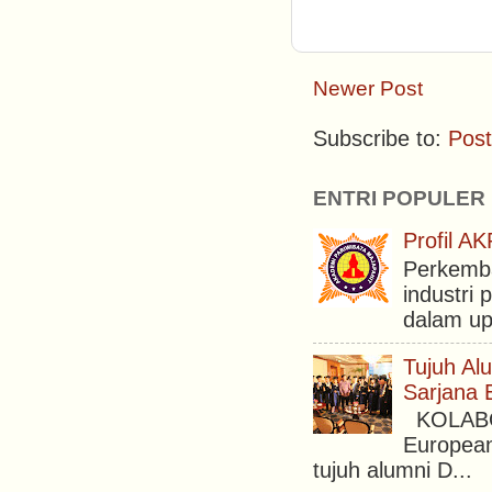
Newer Post
Subscribe to:
Pos
ENTRI POPULER
Profil 
Perkemba
industri 
dalam upa
Tujuh Al
Sarjana 
KOLABORA
European
tujuh alumni D...