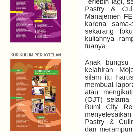
Terlebih lagi, 
Pastry & Cul
Manajemen FEB
karena sama-
sekarang fok
kuliahnya ram
tuanya.
KURIKULUM PERHOTELAN
Anak bungsu 
kelahiran Moj
silam itu haru
membuat lapora
atau mengiku
(OJT) selama 
Bumi City Re
menyelesaikan 
Pastry & Culi
dan merampung