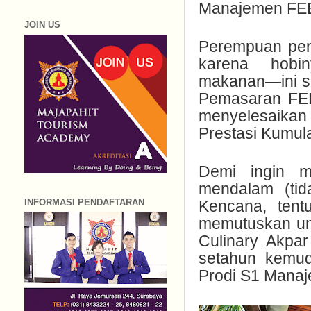
Manajemen FEB
JOIN US
Perempuan peny
karena hob
makanan—ini se
Pemasaran FEB 
menyelesaikan
Prestasi Kumulat
Demi ingin me
mendalam (ti
INFORMASI PENDAFTARAN
Kencana, tent
memutuskan unt
Culinary Akpa
setahun kemud
Prodi S1 Manaj