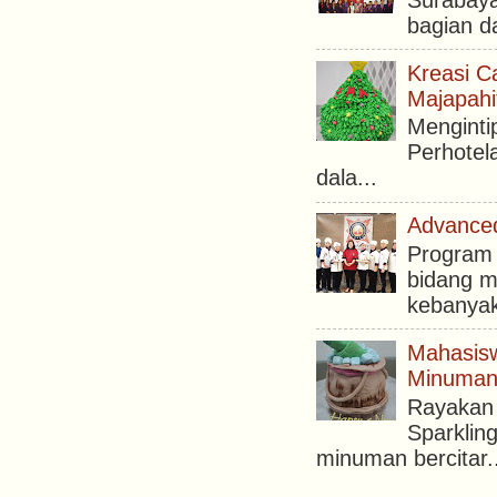
bagian da
Kreasi C
Majapahi
Menginti
Perhotel
dala...
Advanced
Program 
bidang m
kebanyak
Mahasisw
Minuman 
Rayakan 
Sparklin
minuman bercitar..