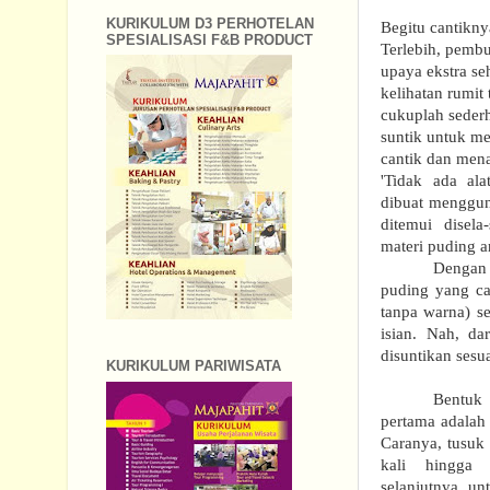
KURIKULUM D3 PERHOTELAN
Begitu cantikny
SPESIALISASI F&B PRODUCT
Terlebih, pem
upaya ekstra se
kelihatan rumit
cukuplah seder
suntik untuk m
cantik dan mena
'Tidak ada ala
dibuat mengguna
ditemui disela
materi puding ar
Dengan 
puding yang ca
tanpa warna) se
isian.
Nah, da
disuntikan sesu
KURIKULUM PARIWISATA
Bentuk 
pertama adalah 
Caranya, tusuk
kali hingga t
selanjutnya u