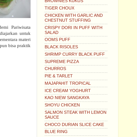
BROWNIES KUKUS
TIGER CHOUX
CHICKEN WITH GARLIC AND
CHESTNUT STUFFING
emi Pariwisata
CRISPY DORI IN PUFF WITH
SALAD
diajarkan untuk
ementara materi
OOMS PUFF
 pun bisa praktik
BLACK RISOLES
SHRIMP CURRY BLACK PUFF
SUPREME PIZZA
CHURROS
PIE & TARLET
MAJAPAHIT TROPICAL
ICE CREAM YOGHURT
KAO NIEW SANGKAYA
SHOYU CHICKEN
SALMON STEAK WITH LEMON
SAUCE
CHOCO DURIAN SLICE CAKE
BLUE RING