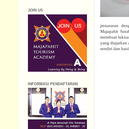
JOIN US
penasaran den
Majapahit Sura
membuat lukisa
yang diajarkan
sendiri dan has
INFORMASI PENDAFTARAN