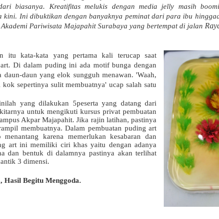
ari biasanya. Kreatifitas melukis dengan media jelly
masih
boom
 kini. Ini dibuktikan dengan banyaknya
peminat dari
para ibu
hingga
Raya
i Akademi Pariwisata Majapahit Surabaya yang bertempat di jalan
 itu kata-kata yang pertama kali terucap saat
g
a
rt. Di dalam puding ini ada motif bunga dengan
rta daun-daun yang elok sungguh menawan. 'Waah,
pi kok sepertinya sulit membuatnya' ucap salah satu
inilah
yang dilakukan
5
peserta yang datang dari
kitarnya
untuk mengikuti kursus privat pembuatan
ampus Akpar Majapahit
.
Jika rajin latihan, pastinya
rampil membuatnya. Dalam pembuatan puding art
p menantang karena
memerlukan kesabaran dan
ng art
ini
memiliki ciri khas yaitu dengan adanya
a dan bentuk di dalamnya pastinya akan terlihat
cantik 3 dimensi.
, Hasil Begitu Menggoda.