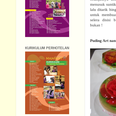
menusuk sunti
lalu ditarik hi
untuk membuat
selera disisi
bukan !
Puding Art na
KURIKULUM PERHOTELAN