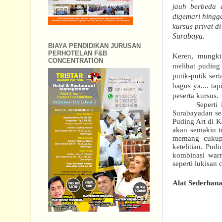
jauh berbeda d
digemari
hingga
kursus privat d
Surabaya
.
BIAYA PENDIDIKAN JURUSAN
PERHOTELAN F&B
Keren, mungkin
CONCENTRATION
melihat pudin
putik-putik se
bagus ya.... ta
peserta kursus.
Seperti
Surabaya
dan
se
Puding Art
di
K
akan semakin t
memang
cuku
ketelitian
.
P
udi
kombinasi warn
seperti lukisan 
Alat Sederhana