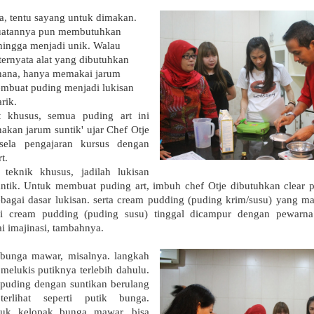
a, tentu sayang untuk dimakan.
buatannya pun membutuhkan
hingga menjadi unik. Walau
 ternyata alat yang dibutuhkan
hana, hanya memakai jarum
embuat puding menjadi lukisan
rik.
t khusus, semua puding art ini
kan jarum suntik' ujar Chef Otje
-sela pengajaran kursus dengan
t.
teknik khusus, jadilah lukisan
ntik. Untuk membuat puding art, imbuh chef Otje dibutuhkan clear 
bagai dasar lukisan. serta cream pudding (puding krim/susu) yang ma
ri cream pudding (puding susu) tinggal dicampur dengan pewarna
ai imajinasi, tambahnya.
bunga mawar, misalnya. langkah
melukis putiknya terlebih dahulu.
 puding dengan suntikan berulang
erlihat seperti putik bunga.
ntuk kelopak bunga mawar, bisa